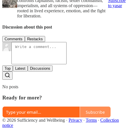
confronts capitalism, racism, settler colonialism,
Subscribe
imperialism, and all systems of oppression—
to yasar
rooted in lived experience, emotion, and the fight
for liberation.
Discussion about this post
Comments
Restacks
Top
Latest
Discussions
No posts
Ready for more?
Subscribe
© 2026 Sufficiency and Wellbeing
·
Privacy
∙
Terms
∙
Collection
notice