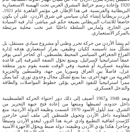
1920 وإعادة رسم خرائط المشرق العربي تحت الهيمنة الاستعمارية
البريطانية والفرنسية. في هذا الإطار، في مؤتمر القاهرة عام 1921،
قررت بريطانيا إنشاء كيان سياسي في شرق الأردن، على أن يكون
خاضعاً للانتداب البريطاني بصيغة حكم غير مباشر، تُدار فيه السيادة
من الخارج، وتُمارس السلطة داخليًا عبر نخب محلية مرتبطة
بالمركز الاستعماري.
لم ينشأ الأردن من حركة تحرر وطني أو مشروع سيادي مستقل، بل
تشكّل منذ تأسيسه ككيان وظيفي، بقرار استعماري هدفه إدارة
الفراغ الجغرافي السياسي المحيط بفلسطين. أي كحاجز أمني يوفر
عمقاً استراتيجياً لإسرائيل، ويمنع تحوّل الضفة الشرقية إلى قاعدة
مقاومة عسكرية أو شعبية. وفي الوقت نفسه يقوم بدور منطقة
عزل، فاصلاً بين العراق وسوريا من جهة، وفلسطين والجزيرة
العربية من جهة أخرى، بما يمنع تَشكّل مجال وحدوي ثوري. كما يمثّل
ممراً استراتيجياً للنفوذ الغربي يؤمّن خطوط المواصلات والطاقة
والتدخل العسكري.
وبعد 1948 و1967 أضيف إلى ذلك دور احتواء الحركة الفلسطينية
داخل حدوده، لضبطها ومنعها من إعادة فتح جبهة التحرير من
الشرق. منذ أيلول الأسود 1970 حُسمت وظيفة الدولة الأردنية: منع
المقاومة داخل الأردن وتحويل فلسطين إلى ملف أمني خارجي.
كرّست اتفاقية التطبيع وادي عربة هذا الدور، ليغدو الأردن وسيطاً
وحاجزاً. هكذا يؤدي الأردن وظيفته: دولة ضبط ويحوّل الأجهزة الأمنية
الأردنية من حماية وطنية إلى أداة تحمي مصالح الاحتلال الصهيوني