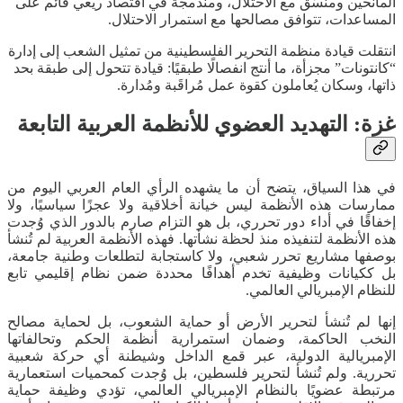
المانحين ومنسّق مع الاحتلال، ومندمجة في اقتصاد ريعي قائم على
المساعدات، تتوافق مصالحها مع استمرار الاحتلال.
انتقلت قيادة منظمة التحرير الفلسطينية من تمثيل الشعب إلى إدارة
“كانتونات” مجزأة، ما أنتج انفصالًا طبقيًا: قيادة تتحول إلى طبقة بحد
ذاتها، وسكان يُعاملون كقوة عمل مُراقَبة ومُدارة.
غزة: التهديد العضوي للأنظمة العربية التابعة
في هذا السياق، يتضح أن ما يشهده الرأي العام العربي اليوم من
ممارسات هذه الأنظمة ليس خيانة أخلاقية ولا عجزًا سياسيًا، ولا
إخفاقًا في أداء دور تحرري، بل هو التزام صارم بالدور الذي وُجدت
هذه الأنظمة لتنفيذه منذ لحظة نشأتها. فهذه الأنظمة العربية لم تُنشأ
بوصفها مشاريع تحرر شعبي، ولا كاستجابة لتطلعات وطنية جامعة،
بل ككيانات وظيفية تخدم أهدافًا محددة ضمن نظام إقليمي تابع
للنظام الإمبريالي العالمي.
إنها لم تُنشأ لتحرير الأرض أو حماية الشعوب، بل لحماية مصالح
النخب الحاكمة، وضمان استمرارية أنظمة الحكم وتحالفاتها
الإمبريالية الدولية، عبر قمع الداخل وشيطنة أي حركة شعبية
تحررية. ولم تُنشأ لتحرير فلسطين، بل وُجدت كمحميات استعمارية
مرتبطة عضويًا بالنظام الإمبريالي العالمي، تؤدي وظيفة حماية