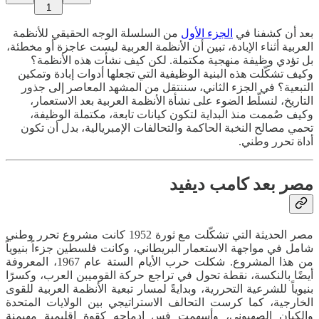
1
بعد أن كشفنا في
الجزء الأول
من السلسلة الوجه الحقيقي للأنظمة
العربية أثناء الإبادة، تبين أن الأنظمة العربية ليست عاجزة أو مخطئة،
بل تؤدي وظيفة منهجية مكتملة. لكن كيف نشأت هذه الأنظمة؟
وكيف تشكّلت هذه البنية الوظيفية التي تجعلها أدوات إبادة وتمكين
التبعية؟ في الجزء الثاني، سننتقل من المشهد المعاصر إلى جذور
التاريخ، لنسلّط الضوء على نشأة الأنظمة العربية بعد الاستعمار،
وكيف صُممت منذ البداية لتكون كيانات تابعة، مكتملة الوظيفة،
تحمي مصالح النخبة الحاكمة والتحالفات الإمبريالية، بدل أن تكون
أداة تحرر وطني.
مصر بعد كامب ديفيد
مصر الحديثة التي تشكّلت مع ثورة 1952 كانت مشروع تحرر وطني
شامل في مواجهة الاستعمار البريطاني، وكانت فلسطين جزءاً بنيوياً
من هذا المشروع. شكلت حرب الأيام الستة عام 1967، المعروفة
أيضًا بالنكسة، نقطة تحول في تراجع حركة القوميبن العرب، وكسرًا
بنيوياً للشرعية التحررية، وبدايةً لمسار تبعية الأنظمة العربية للقوى
الخارجية، كما كرست التحالف الاستراتيجي بين الولايات المتحدة
والكيان الصهيوني، وأسهمت فس إدماجه كقوة إقليمية مهيمنة