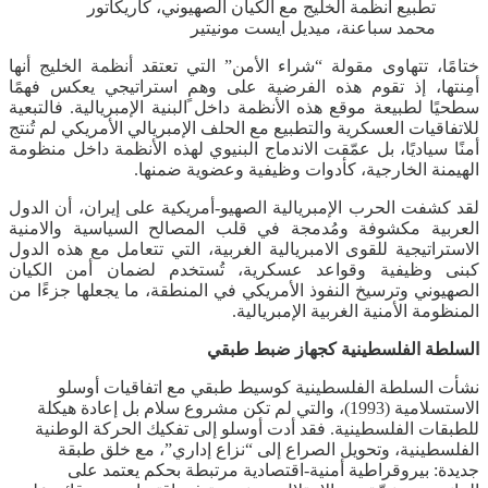
تطبيع أنظمة الخليج مع الكيان الصهيوني، كاريكاتور
محمد سباعنة، ميديل ايست مونيتير
ختامًا، تتهاوى مقولة “شراء الأمن” التي تعتقد أنظمة الخليج أنها
أمِنتها، إذ تقوم هذه الفرضية على وهمٍ استراتيجي يعكس فهمًا
سطحيًا لطبيعة موقع هذه الأنظمة داخل البنية الإمبريالية. فالتبعية
للاتفاقيات العسكرية والتطبيع مع الحلف الإمبريالي الأمريكي لم تُنتج
أمنًا سياديًا، بل عمّقت الاندماج البنيوي لهذه الأنظمة داخل منظومة
الهيمنة الخارجية، كأدوات وظيفية وعضوية ضمنها.
لقد كشفت الحرب الإمبريالية الصهيو-أمريكية على إيران، أن الدول
العربية مكشوفة ومُدمجة في قلب المصالح السياسية والامنية
الاستراتيجية للقوى الامبريالية الغربية، التي تتعامل مع هذه الدول
كبنى وظيفية وقواعد عسكرية، تُستخدم لضمان أمن الكيان
الصهيوني وترسيخ النفوذ الأمريكي في المنطقة، ما يجعلها جزءًا من
المنظومة الأمنية الغربية الإمبريالية.
السلطة الفلسطينية كجهاز ضبط طبقي
نشأت السلطة الفلسطينية كوسيط طبقي مع اتفاقيات أوسلو
الاستسلامية (1993)، والتي لم تكن مشروع سلام بل إعادة هيكلة
للطبقات الفلسطينية. فقد أدت أوسلو إلى تفكيك الحركة الوطنية
الفلسطينية، وتحويل الصراع إلى “نزاع إداري”، مع خلق طبقة
جديدة: بيروقراطية أمنية-اقتصادية مرتبطة بحكم يعتمد على