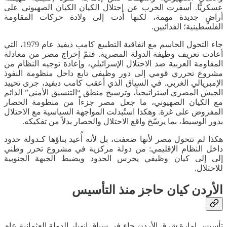
عسكريًّا. أسفرت الحرب عن إحتلال الكيان الكيان الصهيوني على
أراضٍ جديدة مهمة، لكنها أدت إلى ولادة حركات المقاومة
الفلسطينية؛ الفدائيين.
جاء التحول الحاسم مع اتفاقية التطبيع كامب ديفيد عام 1979، التي
أعادت تعريف وظيفة الدولة المصرية. فتمّ إخراج مصر من معادلة
المقاومة العربية ضد الاحتلال الإسرائيلي، وإعادة توجيه النظام من
مشروع تحرري قومي إلى دور وظيفي تابع داخل منظومة النفوذ
الإمبريالي الغربي. في السياق الذي أعقب كامب ديفيد، جرى تحييد
الجيش المصري استراتيجياً، وترسيخ منطق “التنسيق الأمني” الدائم
مع الكيان الصهيوني، ما جعل مصر جزءاً من منظومة الحصار
المفروض على غزة. وهكذا استُبدلت المواجهة السياسية مع الاحتلال
بدور الوسيط، بما يرسّخ واقع الاحتلال والحصار بدلاً من تفكيكه.
هكذا لم تتحول مصر لأنها ضعفت، بل لأنه أُعيد بناؤها كـدولة حدود
داخل النظام الإقليمي: من دولة مركزية في مشروع تحرر وطني
إلى إلى كيان وظيفي يحرس الحدود ويضبط الجبهة الجنوبية
للاحتلال.
ا
لأردن كيان حاجز منذ التأسيس
تأسيس إمارة شرق الأردن جاء في سياق انهيار الدولة العثمانية عام