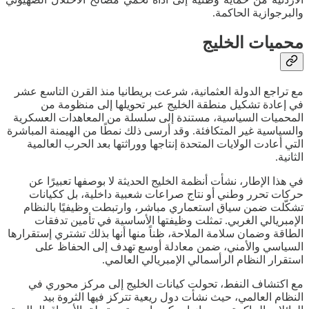
والبرجوازية الحاكمة.
محميات الخليج
مع تراجع الدولة العثمانية، شرعت بريطانيا منذ القرن التاسع عشر
في إعادة تشكيل منطقة الخليج عبر تحويلها إلى منظومة من
المحميات السياسية، مستندة إلى سلسلة من المعاهدات العسكرية
والسياسية غير المتكافئة. وقد أرسى ذلك نمطًا من الهيمنة المباشرة
التي أعادت الولايات المتحدة إنتاجها ووراثتها بعد الحرب العالمية
الثانية.
في هذا الإطار، نشأت أنظمة الخليج الحديثة لا بوصفها تعبيرًا عن
حركات تحرر وطني أو نتاج صراعات شعبية داخلية، بل ككيانات
تشكّلت ضمن سياق استعماري مباشر، وارتبطت وظيفيًا بالنظام
الإمبريالي الغربي. تمثلت وظيفتها الأساسية في تأمين تدفقات
الطاقة وضمان سلامة الملاحة، ظناً منها أنها بذلك تشتري إستقرارها
السياسي والأمني، ضمن معادلة أوسع تهدف إلى الحفاظ على
استقرار النظام الرأسمالي الإمبريالي العالمي.
مع اكتشاف النفط، تحولت كيانات الخليج إلى مركز محوري في
النظام العالمي، حيث نشأت دول ريعية تتركز فيها الثروة بيد