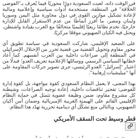
في الوقت ذاته، لعبت السعودية دورًا محوريًا فيما يُعرف بـ”الفوضى
الخلّاقة” في المنطقة، مستخدمة أدوات سياسية وإعلامية ومالية
لإعادة تشكيل موازين القوى في دول مجاورة مثل اليمن وسوريا
ولبنان ومصر، ما أفرز أنماطًا من عدم الاستقرار القابل للإدارة
خارجيًا، تخدم نظامًا ريعيًا إقليميًا متحالفًا مع الغرب بقيادة واشنطن،
ويحتل فيه الكيان الصهيوني موقعًا مركزيًا.
على الصعيد الإقليمي، شاركت السعودية في سياسة تطويق أي
محور مقاوم وتحويل القضية من قضية تحرر من الإحتلال الإسرائيلي
في المنطفة إلى صراعات داخلية بين العرب أنفسهم. كما أعاد
خطابها السياسي الرسمي ووسائلها الإعلامية تعريف العدو؛ فبدلًا من
اعتبار “إسرائيل” العدو الرئيسي، جرى تصوير حركات المقاومة على
أنها “ميليشيات إرهابية”.
بهذا المعنى، لا يعمل النظام السعودي كقوة مواجهة، بل كقوة إدارة
للفوضى: تفجير تناقضات داخلية، إعادة توجيه الصراعات، وشيطنة
كل مشروع مقاوم، ضمن وظيفة عضوية تتمثل في حماية النظام
الإقليمي القائم على الهيمنة الغربية الإمبريالية وضمان أمن أكيان
الصهيوني، وبالتالي منع تشكّل أي دينامية تحررية تهدّد هذا النظام.
قطر وسيط تحت السقف الأمريكي