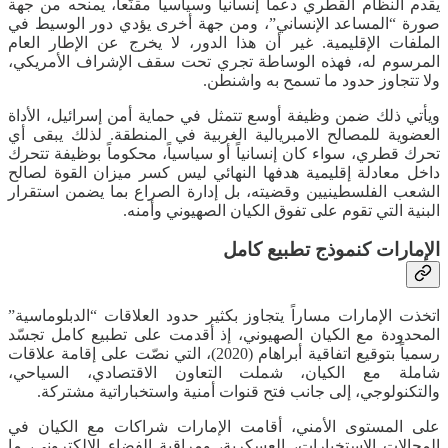
يقدم النظام القطري دعماً إنسانياً وسياسياً مقنّعاً، يمنحه من جهة
صورة “المساعد الإنساني”، ومن جهة أخرى يؤدي دور الوسيط في
الملفات الإقليمية. غير أن هذا الدور، لا يخرج عن الإطار العام
المرسوم له، فهذه الوساطة تجري تحت سقف الإشراف الأمريكي،
ولا تتجاوز حدود ما تسمح به واشنطن.
ويأتي ذلك ضمن وظيفة أوسع تتمثل في حماية أمن إسرائيل، الأداة
العضوية للمصالح الامبريالية الغربية في المنطقة. لذلك يبقى أي
تحرك قطري، سواء كان إنسانياً أو سياسياً، محكوماً بوظيفة تتحرك
داخل معادلة إقليمية هدفها النهائي ليس كسر ميزان القوة لصالح
الشعب الفلسطينيين وقضيته، بل إدارة الصراع بما يضمن استقرار
البنية التي تقوم على تفوق الكيان الصهيوني وأمنه.
الإمارات كنموذج تطبيع كامل
اتخذت الإمارات مساراً يتجاوز بكثير حدود العلاقات “الدبلوماسية”
المحدودة مع الكيان الصهيوني، إذ أقدمت على تطبيع كامل تجسّد
رسمياً بتوقيع اتفاقية أبراهام (2020)، التي نصّت على إقامة علاقات
شاملة مع الكيان، شملت التعاون الاقتصادي، السياحي،
والتكنولوجي، إلى جانب فتح قنوات أمنية واستخباراتية مشتركة.
على المستوى الأمني، أقامت الإمارات شراكات مع الكيان في
المجالات الاستخبارات، العسكرية، ومراقبة الفضاء الإلكتروني، ما