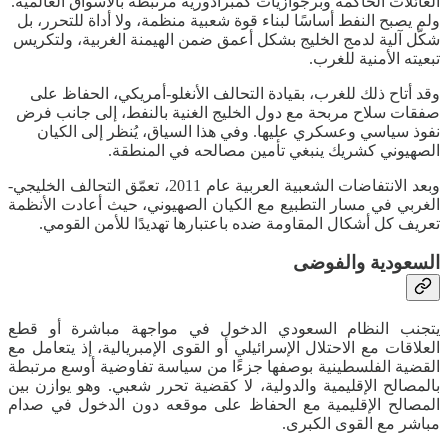
العائلات الحاكمة وبرجوازيات كمبرادورية مرتبطة بالأسواق العالمية.
ولم يصبح النفط أساسًا لبناء قوة شعبية منظمة، ولا أداة للتحرر، بل
شكّل آلية لدمج الخليج بشكل أعمق ضمن الهيمنة الغربية، ولتكريس
تبعيته الأمنية للغرب.
وقد أتاح ذلك للغرب، بقيادة التحالف الأنغلو-أمريكي، الحفاظ على
صفقات سلاح مربحة مع دول الخليج الغنية بالنفط، إلى جانب فرض
نفوذ سياسي وعسكري عليها. وفي هذا السياق، يُنظر إلى الكيان
الصهيوني كشريك ينبغي تأمين مصالحه في المنطقة.
وبعد الانتفاضات الشعبية العربية عام 2011، تعمّق التحالف الخليجي-
الغربي في مسار التطبيع مع الكيان الصهيوني، حيث أعادت الأنظمة
تعريف كل أشكال المقاومة ضده باعتبارها تهديدًا للأمن القومي.
السعودية والفوضى
يتجنب النظام السعودي الدخول في مواجهة مباشرة أو قطع
العلاقات مع الاحتلال الإسرائيلي أو القوى الإمبريالية، إذ يتعامل مع
القضية الفلسطينية بوصفها جزءًا من سياسة تفاوضية أوسع مرتبطة
بالمصالح الإقليمية والدولية، لا كقضية تحرر شعبي. وهو يوازن بين
المصالح الإقليمية مع الحفاظ على موقعه دون الدخول في صدام
مباشر مع القوى الكبرى.